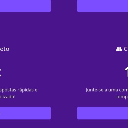
reto
👥 
t
espostas rápidas e
Junte-se a uma com
lizado!
compa
e