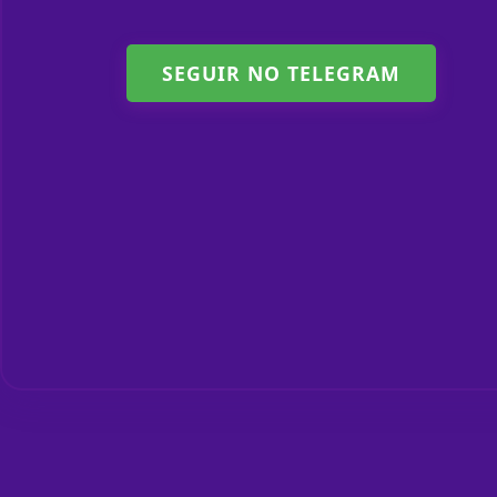
SEGUIR NO TELEGRAM