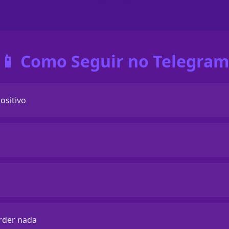
📱 Como Seguir no Telegram
ositivo
erder nada