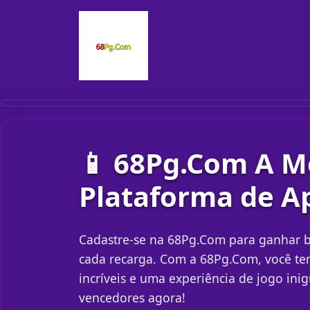
📱 68Pg.Com A M
Plataforma de A
Cadastre-se na 68Pg.Com para ganhar 
cada recarga. Com a 68Pg.Com, você t
incríveis e uma experiência de jogo inig
vencedores agora!