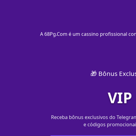
A 68Pg.Com é um cassino profissional co
🎁 Bônus Exclu
VIP
Receba bônus exclusivos do Telegra
e códigos promocionai