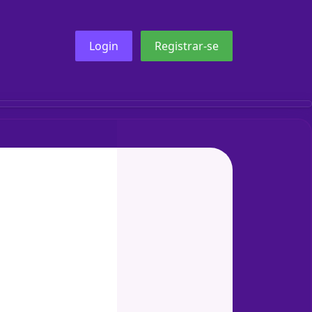
Login
Registrar-se