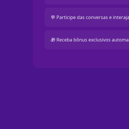
💬 Participe das conversas e interaj
🎁 Receba bônus exclusivos autom