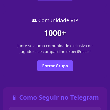
👥 Comunidade VIP
1000+
Junte-se a uma comunidade exclusiva de
jogadores e compartilhe experiências!
Entrar Grupo
📱 Como Seguir no Telegram