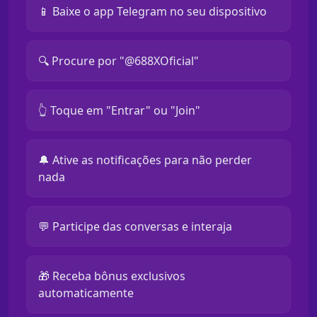
📱 Baixe o app Telegram no seu dispositivo
🔍 Procure por "@688XOficial"
👆 Toque em "Entrar" ou "Join"
🔔 Ative as notificações para não perder
nada
💬 Participe das conversas e interaja
🎁 Receba bônus exclusivos
automaticamente