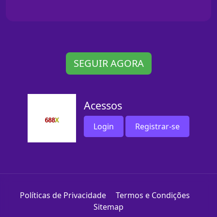
SEGUIR AGORA
Acessos
Login
Registrar-se
Políticas de Privacidade
Termos e Condições
Sitemap