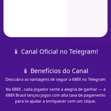
📱 Canal Oficial no Telegram!
📱 Benefícios do Canal
Descubra as vantagens de seguir a 688X no Telegram
Na 688X , cada jogador sente a alegria de ganhar — a
688X Brasil lançou jogos com alta taxa de pagamento
para te ajudar a enriquecer com um clique.