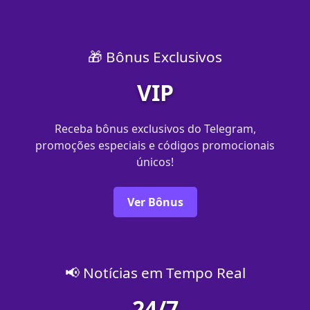
🎁 Bônus Exclusivos
VIP
Receba bônus exclusivos do Telegram,
promoções especiais e códigos promocionais
únicos!
Ver Bônus
📢 Notícias em Tempo Real
24/7