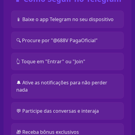
📱 Baixe o app Telegram no seu dispositivo
🔍 Procure por "@688V PagaOficial"
👆 Toque em "Entrar" ou "Join"
🔔 Ative as notificações para não perder
nada
💬 Participe das conversas e interaja
🎁 Receba bônus exclusivos