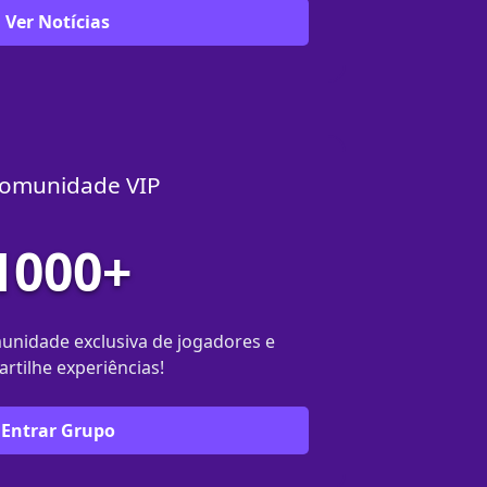
Ver Notícias
Comunidade VIP
1000+
unidade exclusiva de jogadores e
rtilhe experiências!
Entrar Grupo