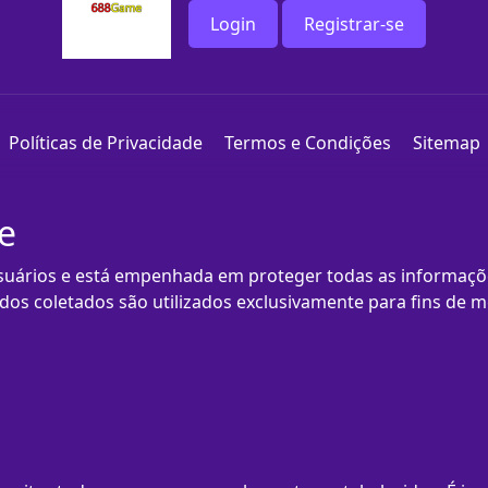
Login
Registrar-se
Políticas de Privacidade
Termos e Condições
Sitemap
de
usuários e está empenhada em proteger todas as informaçõ
os coletados são utilizados exclusivamente para fins de m