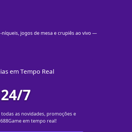
a-níqueis, jogos de mesa e crupiês ao vivo —
cias em Tempo Real
24/7
e todas as novidades, promoções e
 688Game em tempo real!