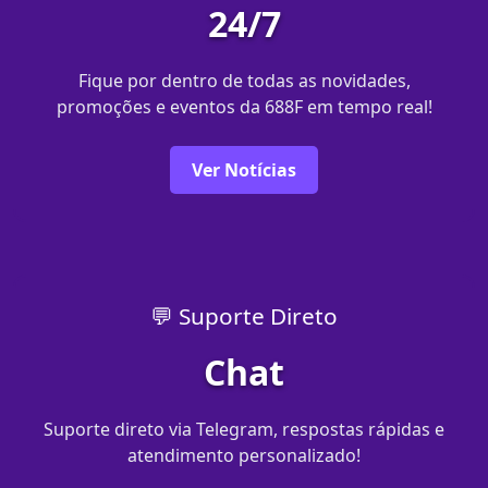
24/7
Fique por dentro de todas as novidades,
promoções e eventos da 688F em tempo real!
Ver Notícias
💬 Suporte Direto
Chat
Suporte direto via Telegram, respostas rápidas e
atendimento personalizado!