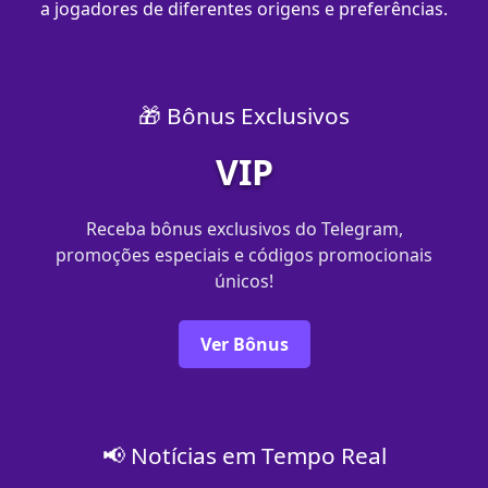
a jogadores de diferentes origens e preferências.
🎁 Bônus Exclusivos
VIP
Receba bônus exclusivos do Telegram,
promoções especiais e códigos promocionais
únicos!
Ver Bônus
📢 Notícias em Tempo Real