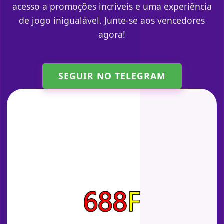
acesso a promoções incríveis e uma experiência
de jogo inigualável. Junte-se aos vencedores
agora!
SEGUIR NO TELEGRAM