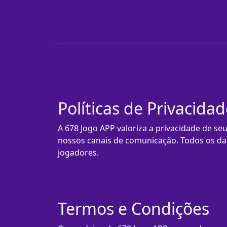
Políticas de Privacida
A 678 Jogo APP valoriza a privacidade de s
nossos canais de comunicação. Todos os dad
jogadores.
Termos e Condições