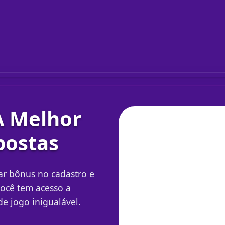
A Melhor
postas
ar bônus no cadastro e
você tem acesso a
e jogo inigualável.