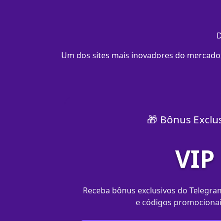
D
Um dos sites mais inovadores do mercado, 
🎁 Bônus Exclu
VIP
Receba bônus exclusivos do Telegra
e códigos promocionai