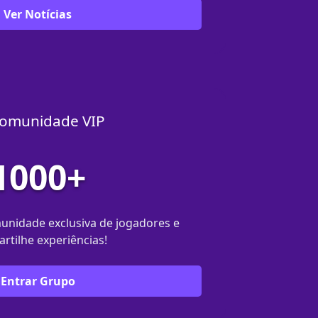
Ver Notícias
Comunidade VIP
1000+
unidade exclusiva de jogadores e
rtilhe experiências!
Entrar Grupo