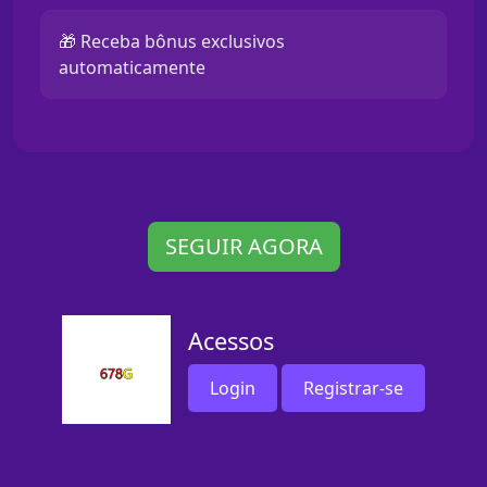
🎁 Receba bônus exclusivos
automaticamente
SEGUIR AGORA
Acessos
Login
Registrar-se