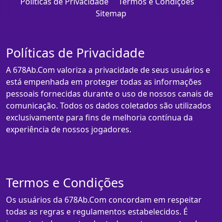
Políticas de Privacidade
Termos e Condições
Sitemap
Políticas de Privacidade
A 678Ab.Com valoriza a privacidade de seus usuários e
está empenhada em proteger todas as informações
pessoais fornecidas durante o uso de nossos canais de
comunicação. Todos os dados coletados são utilizados
exclusivamente para fins de melhoria contínua da
experiência de nossos jogadores.
Termos e Condições
Os usuários da 678Ab.Com concordam em respeitar
todas as regras e regulamentos estabelecidos. É