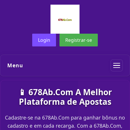
Login
Registrar-se
Menu
📱 678Ab.Com A Melhor
Plataforma de Apostas
Cadastre-se na 678Ab.Com para ganhar bônus no
cadastro e em cada recarga. Com a 678Ab.Com,