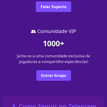
Falar Suporte
👥 Comunidade VIP
1000+
Junte-se a uma comunidade exclusiva de
jogadores e compartilhe experiências!
Entrar Grupo
📱 Como Seguir no Telegram