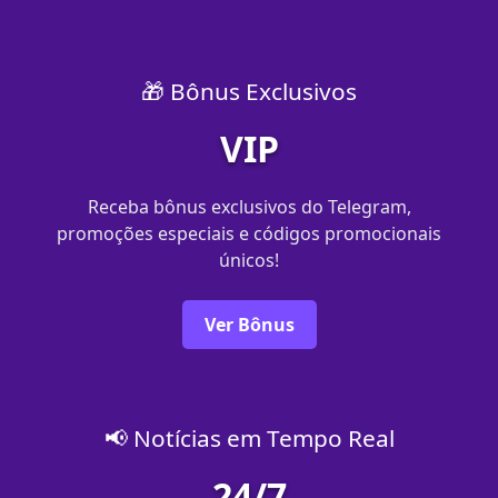
🎁 Bônus Exclusivos
VIP
Receba bônus exclusivos do Telegram,
promoções especiais e códigos promocionais
únicos!
Ver Bônus
📢 Notícias em Tempo Real
24/7