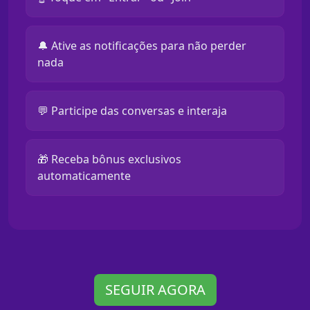
🔔 Ative as notificações para não perder
nada
💬 Participe das conversas e interaja
🎁 Receba bônus exclusivos
automaticamente
SEGUIR AGORA