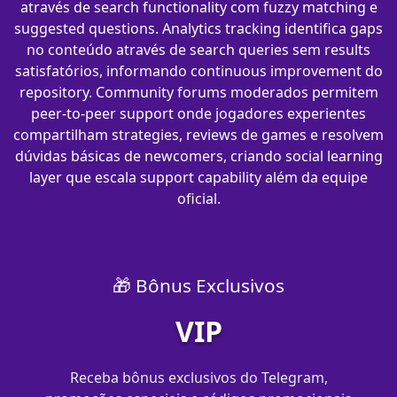
através de search functionality com fuzzy matching e
suggested questions. Analytics tracking identifica gaps
no conteúdo através de search queries sem results
satisfatórios, informando continuous improvement do
repository. Community forums moderados permitem
peer-to-peer support onde jogadores experientes
compartilham strategies, reviews de games e resolvem
dúvidas básicas de newcomers, criando social learning
layer que escala support capability além da equipe
oficial.
🎁 Bônus Exclusivos
VIP
Receba bônus exclusivos do Telegram,