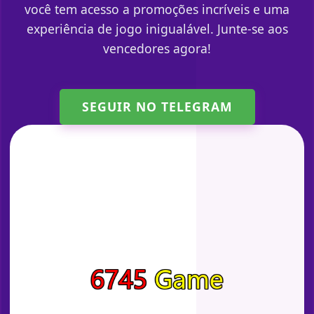
você tem acesso a promoções incríveis e uma
experiência de jogo inigualável. Junte-se aos
vencedores agora!
SEGUIR NO TELEGRAM