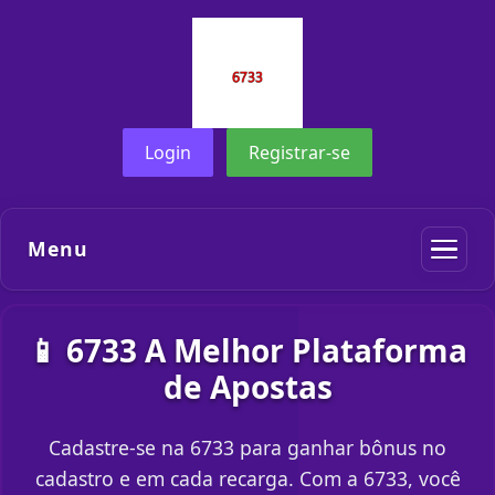
Login
Registrar-se
Menu
📱 6733 A Melhor Plataforma
de Apostas
Cadastre-se na 6733 para ganhar bônus no
cadastro e em cada recarga. Com a 6733, você