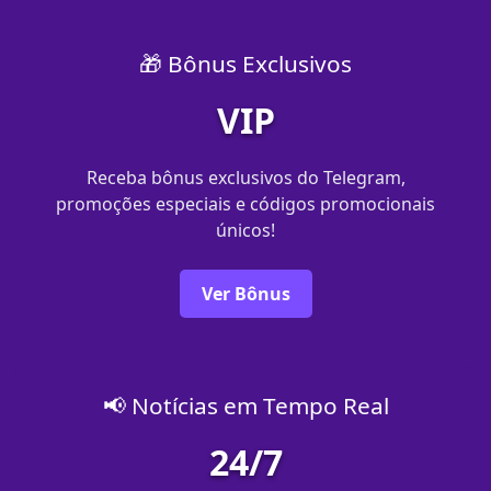
🎁 Bônus Exclusivos
VIP
Receba bônus exclusivos do Telegram,
promoções especiais e códigos promocionais
únicos!
Ver Bônus
📢 Notícias em Tempo Real
24/7