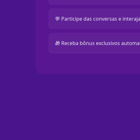
💬 Participe das conversas e interaj
🎁 Receba bônus exclusivos autom