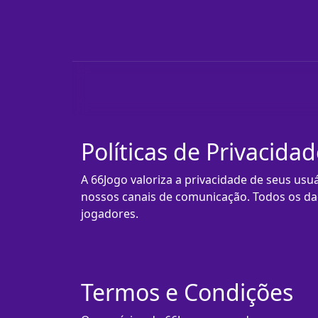
Políticas de Privacida
A 66Jogo valoriza a privacidade de seus us
nossos canais de comunicação. Todos os dad
jogadores.
Termos e Condições