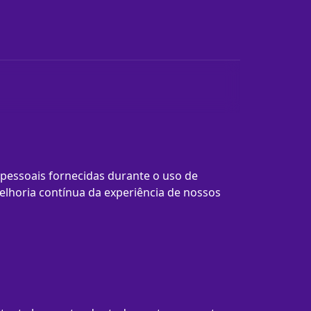
 pessoais fornecidas durante o uso de
elhoria contínua da experiência de nossos