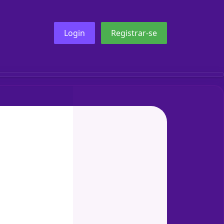
Login
Registrar-se