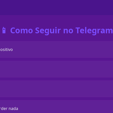
📱 Como Seguir no Telegram
ositivo
erder nada