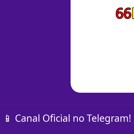
📱 Canal Oficial no Telegram!