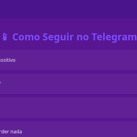
📱 Como Seguir no Telegram
ositivo
"
erder nada