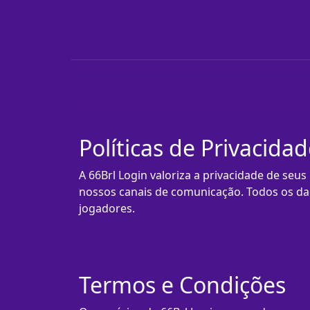
Políticas de Privacida
A 66Brl Login valoriza a privacidade de se
nossos canais de comunicação. Todos os dad
jogadores.
Termos e Condições