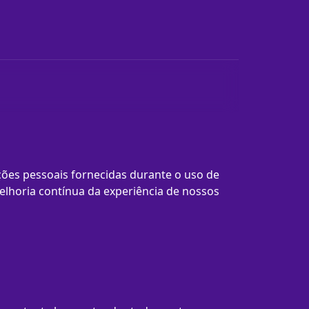
ções pessoais fornecidas durante o uso de
elhoria contínua da experiência de nossos