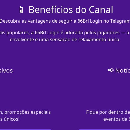
📱 Benefícios do Canal
Descubra as vantagens de seguir a 66Brl Login no Telegra
 populares, a 66Brl Login é adorada pelos jogadores — a 
envolvente e uma sensação de relaxamento única.
sivos
📢 Notí
m, promoções especiais
Fique por dentro d
s únicos!
eventos da 