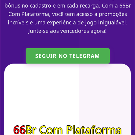
bônus no cadastro e em cada recarga. Com a 66Br
Com Plataforma, você tem acesso a promoções
incríveis e uma experiência de jogo inigualável.
Junte-se aos vencedores agora!
SEGUIR NO TELEGRAM