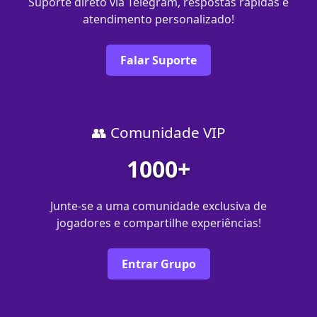
Suporte direto via Telegram, respostas rápidas e
atendimento personalizado!
Falar Suporte
👥 Comunidade VIP
1000+
Junte-se a uma comunidade exclusiva de
jogadores e compartilhe experiências!
Entrar Grupo