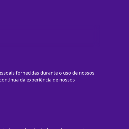
essoais fornecidas durante o uso de nossos
 contínua da experiência de nossos