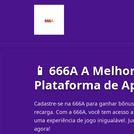
📱 666A A Melho
Plataforma de A
Cadastre-se na 666A para ganhar bônus
recarga. Com a 666A, você tem acesso a
uma experiência de jogo inigualável. J
agora!