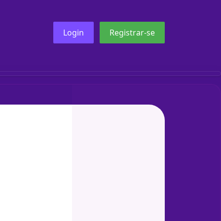
Login
Registrar-se