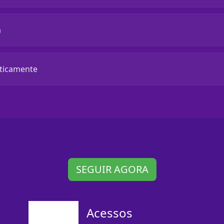
a
aticamente
SEGUIR AGORA
Acessos