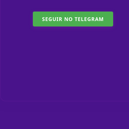
SEGUIR NO TELEGRAM