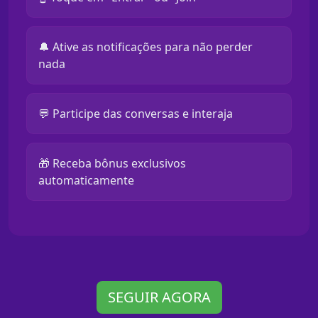
🔔 Ative as notificações para não perder
nada
💬 Participe das conversas e interaja
🎁 Receba bônus exclusivos
automaticamente
SEGUIR AGORA