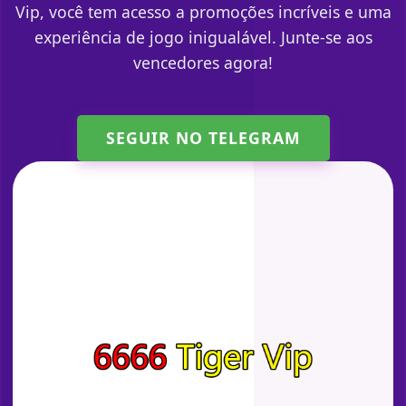
Vip, você tem acesso a promoções incríveis e uma
experiência de jogo inigualável. Junte-se aos
vencedores agora!
SEGUIR NO TELEGRAM