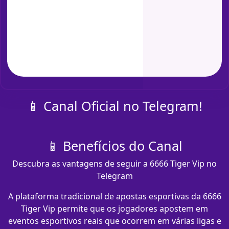
📱 Canal Oficial no Telegram!
📱 Benefícios do Canal
Descubra as vantagens de seguir a 6666 Tiger Vip no
Telegram
A plataforma tradicional de apostas esportivas da 6666
Tiger Vip permite que os jogadores apostem em
eventos esportivos reais que ocorrem em várias ligas e