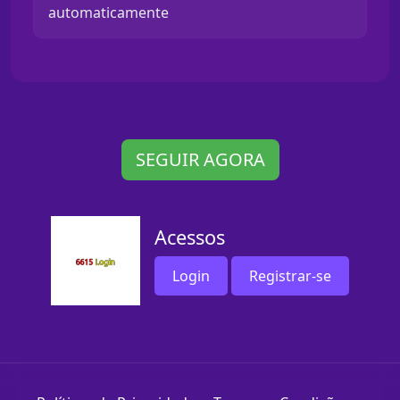
automaticamente
SEGUIR AGORA
Acessos
Login
Registrar-se