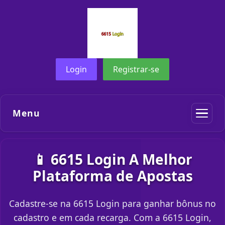
Login
Registrar-se
Menu
📱 6615 Login A Melhor
Plataforma de Apostas
Cadastre-se na 6615 Login para ganhar bônus no
cadastro e em cada recarga. Com a 6615 Login,