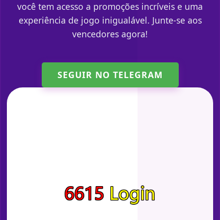
você tem acesso a promoções incríveis e uma
experiência de jogo inigualável. Junte-se aos
vencedores agora!
SEGUIR NO TELEGRAM