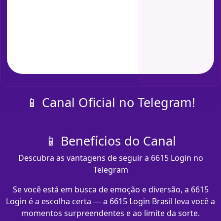
📱 Canal Oficial no Telegram!
📱 Benefícios do Canal
Descubra as vantagens de seguir a 6615 Login no
Telegram
Se você está em busca de emoção e diversão, a 6615
Login é a escolha certa — a 6615 Login Brasil leva você a
momentos surpreendentes e ao limite da sorte.