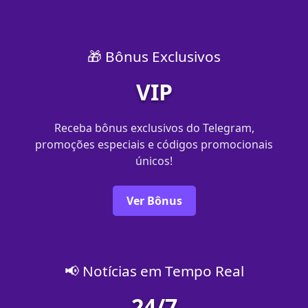
🎁 Bônus Exclusivos
VIP
Receba bônus exclusivos do Telegram,
promoções especiais e códigos promocionais
únicos!
Ver Bônus
📢 Notícias em Tempo Real
24/7