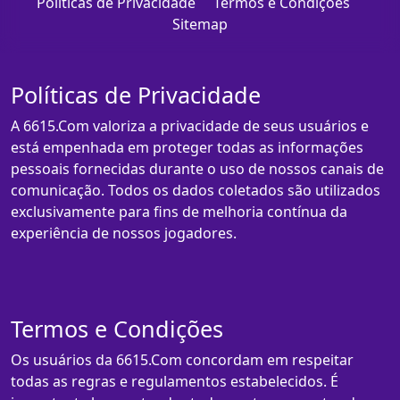
Políticas de Privacidade
Termos e Condições
Sitemap
Políticas de Privacidade
A 6615.Com valoriza a privacidade de seus usuários e
está empenhada em proteger todas as informações
pessoais fornecidas durante o uso de nossos canais de
comunicação. Todos os dados coletados são utilizados
exclusivamente para fins de melhoria contínua da
experiência de nossos jogadores.
Termos e Condições
Os usuários da 6615.Com concordam em respeitar
todas as regras e regulamentos estabelecidos. É