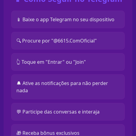
📱 Baixe o app Telegram no seu dispositivo
🔍 Procure por "@6615.ComOficial"
👆 Toque em "Entrar" ou "Join"
🔔 Ative as notificações para não perder
nada
💬 Participe das conversas e interaja
🎁 Receba bônus exclusivos