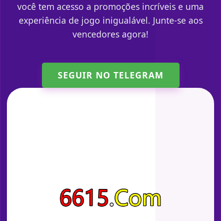
você tem acesso a promoções incríveis e uma
experiência de jogo inigualável. Junte-se aos
vencedores agora!
SEGUIR NO TELEGRAM