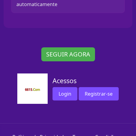
automaticamente
SEGUIR AGORA
Acessos
Login
Registrar-se