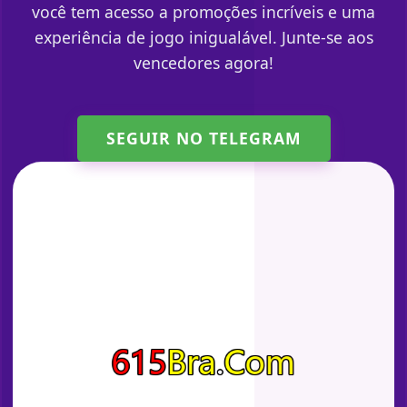
você tem acesso a promoções incríveis e uma
experiência de jogo inigualável. Junte-se aos
vencedores agora!
SEGUIR NO TELEGRAM