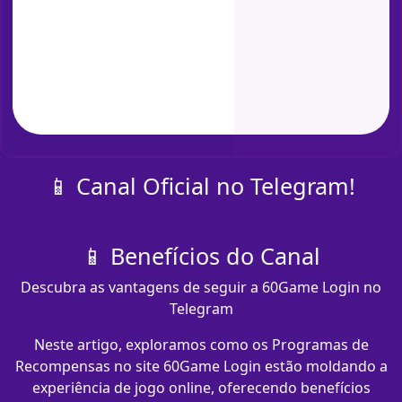
📱 Canal Oficial no Telegram!
📱 Benefícios do Canal
Descubra as vantagens de seguir a 60Game Login no
Telegram
Neste artigo, exploramos como os Programas de
Recompensas no site 60Game Login estão moldando a
experiência de jogo online, oferecendo benefícios