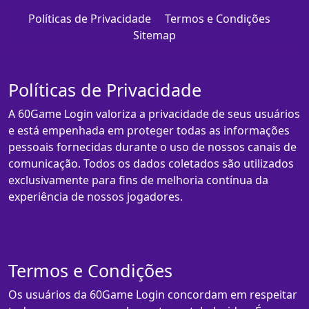
Políticas de Privacidade
Termos e Condições
Sitemap
Políticas de Privacidade
A 60Game Login valoriza a privacidade de seus usuários
e está empenhada em proteger todas as informações
pessoais fornecidas durante o uso de nossos canais de
comunicação. Todos os dados coletados são utilizados
exclusivamente para fins de melhoria contínua da
experiência de nossos jogadores.
Termos e Condições
Os usuários da 60Game Login concordam em respeitar