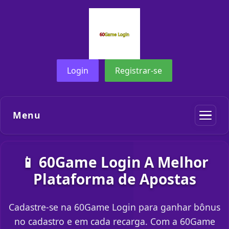
Login
Registrar-se
Menu
📱 60Game Login A Melhor
Plataforma de Apostas
Cadastre-se na 60Game Login para ganhar bônus
no cadastro e em cada recarga. Com a 60Game