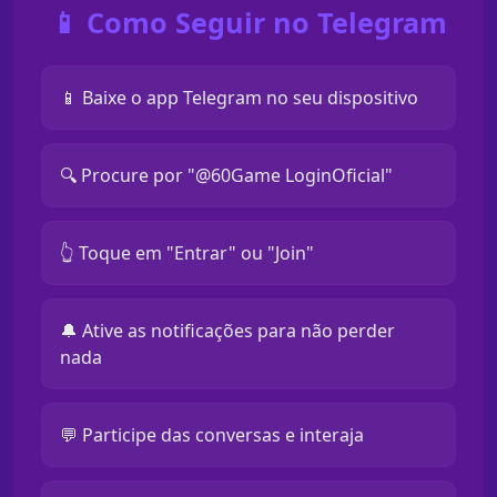
📱 Como Seguir no Telegram
📱 Baixe o app Telegram no seu dispositivo
🔍 Procure por "@60Game LoginOficial"
👆 Toque em "Entrar" ou "Join"
🔔 Ative as notificações para não perder
nada
💬 Participe das conversas e interaja