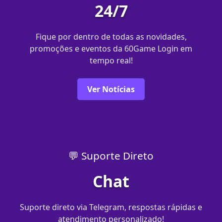
24/7
Fique por dentro de todas as novidades,
promoções e eventos da 60Game Login em
tempo real!
Ver Notícias
💬 Suporte Direto
Chat
Suporte direto via Telegram, respostas rápidas e
atendimento personalizado!