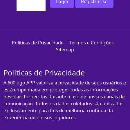
Login
Registrar-se
Políticas de Privacidade
Termos e Condições
Sitemap
Políticas de Privacidade
A 600Jogo APP valoriza a privacidade de seus usuários e
está empenhada em proteger todas as informações
pessoais fornecidas durante o uso de nossos canais de
comunicação. Todos os dados coletados são utilizados
exclusivamente para fins de melhoria contínua da
experiência de nossos jogadores.