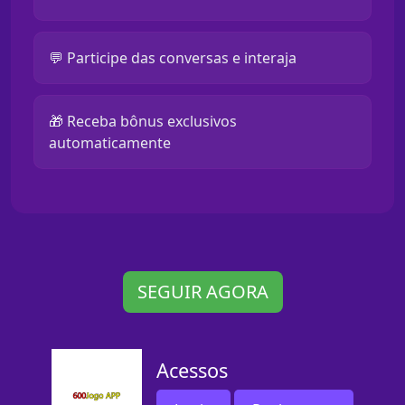
💬 Participe das conversas e interaja
🎁 Receba bônus exclusivos
automaticamente
SEGUIR AGORA
Acessos