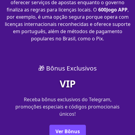
oferecer serviços de apostas enquanto o governo
finaliza as regras para licenças locais. O
600Jogo APP
,
por exemplo, é uma opção segura porque opera com
licenças internacionais reconhecidas e oferece suporte
em português, além de métodos de pagamento
populares no Brasil, como o Pix.
🎁 Bônus Exclusivos
VIP
Receba bônus exclusivos do Telegram,
promoções especiais e códigos promocionais
únicos!
Ver Bônus