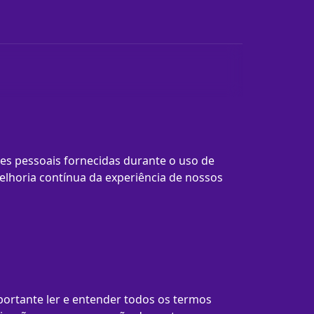
es pessoais fornecidas durante o uso de
elhoria contínua da experiência de nossos
ortante ler e entender todos os termos