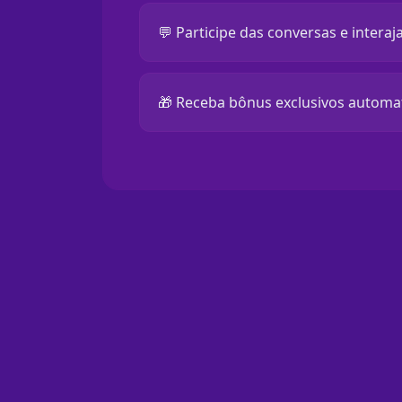
💬 Participe das conversas e interaj
🎁 Receba bônus exclusivos autom