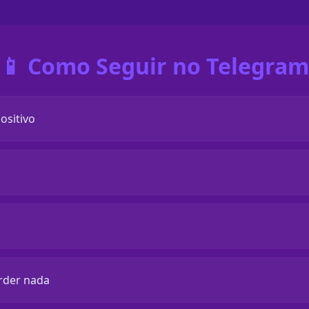
📱 Como Seguir no Telegram
ositivo
erder nada