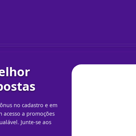
elhor
postas
ônus no cadastro e em
m acesso a promoções
ualável. Junte-se aos