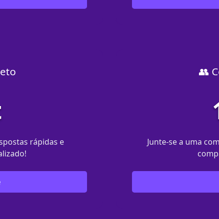
reto
👥 
t
espostas rápidas e
Junte-se a uma com
lizado!
compa
e