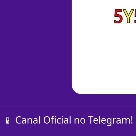
📱 Canal Oficial no Telegram!