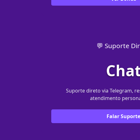
💬 Suporte Di
Cha
Suporte direto via Telegram, r
atendimento persona
Falar Suport