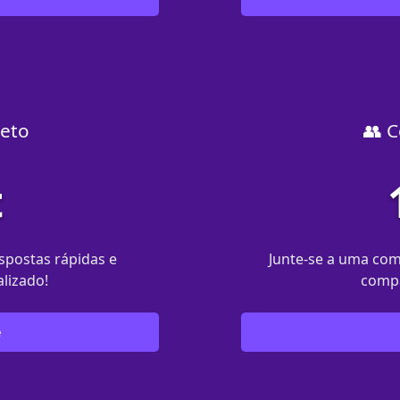
reto
👥 
t
espostas rápidas e
Junte-se a uma com
lizado!
compa
e