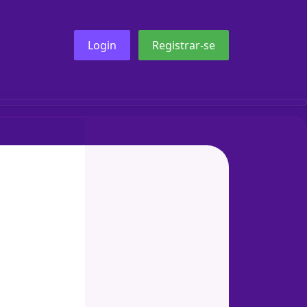
Login
Registrar-se