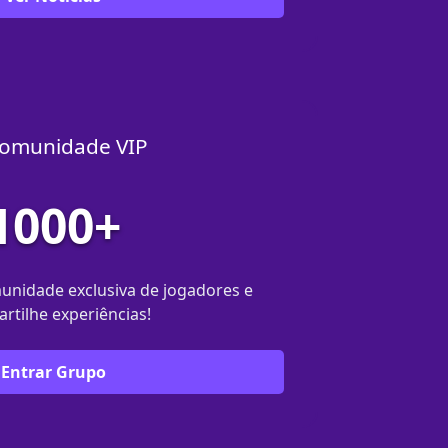
Comunidade VIP
1000+
unidade exclusiva de jogadores e
rtilhe experiências!
Entrar Grupo