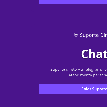
💬 Suporte Di
Cha
Suporte direto via Telegram, r
atendimento persona
Falar Suport