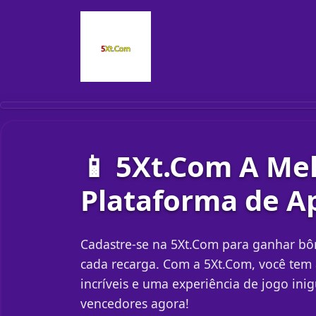
📱 5Xt.Com A Me
Plataforma de A
Cadastre-se na 5Xt.Com para ganhar bô
cada recarga. Com a 5Xt.Com, você tem
incríveis e uma experiência de jogo inig
vencedores agora!