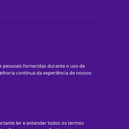
s pessoais fornecidas durante o uso de
elhoria contínua da experiência de nossos
rtante ler e entender todos os termos