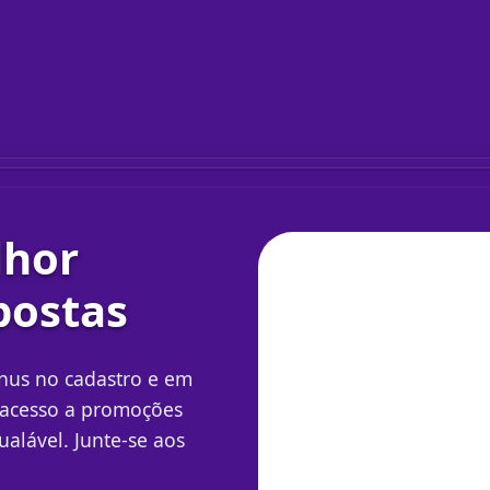
lhor
postas
nus no cadastro e em
 acesso a promoções
ualável. Junte-se aos