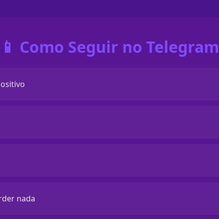
📱 Como Seguir no Telegram
ositivo
erder nada