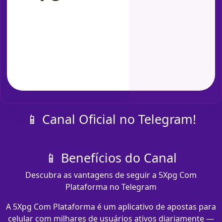
📱 Canal Oficial no Telegram!
📱 Benefícios do Canal
Descubra as vantagens de seguir a 5Xpg Com
Plataforma no Telegram
A 5Xpg Com Plataforma é um aplicativo de apostas para
celular com milhares de usuários ativos diariamente —