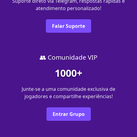
Suporte direto via Telegram, respostas rápidas e
atendimento personalizado!
Falar Suporte
👥 Comunidade VIP
1000+
Junte-se a uma comunidade exclusiva de
jogadores e compartilhe experiências!
Entrar Grupo