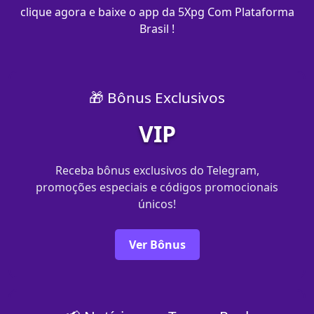
clique agora e baixe o app da 5Xpg Com Plataforma
Brasil !
🎁 Bônus Exclusivos
VIP
Receba bônus exclusivos do Telegram,
promoções especiais e códigos promocionais
únicos!
Ver Bônus