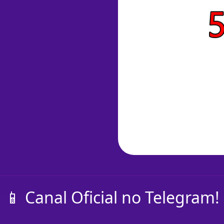
📱 Canal Oficial no Telegram!