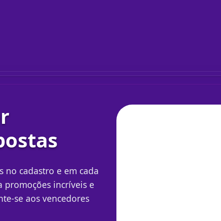
r
postas
s no cadastro e em cada
 promoções incríveis e
unte-se aos vencedores