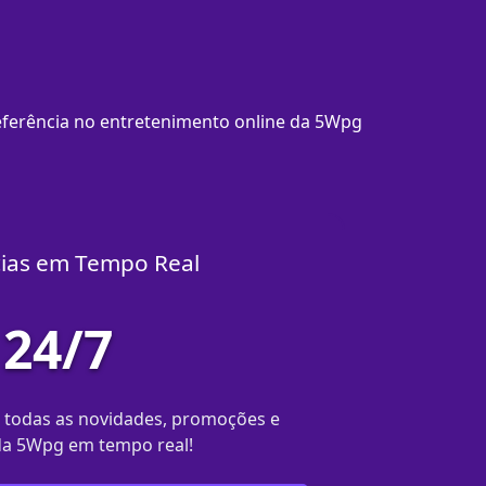
eferência no entretenimento online da 5Wpg
cias em Tempo Real
24/7
e todas as novidades, promoções e
da 5Wpg em tempo real!