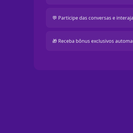
💬 Participe das conversas e interaj
🎁 Receba bônus exclusivos autom