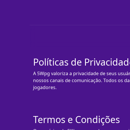
Políticas de Privacida
A 5Wpg valoriza a privacidade de seus usu
nossos canais de comunicação. Todos os dad
jogadores.
Termos e Condições