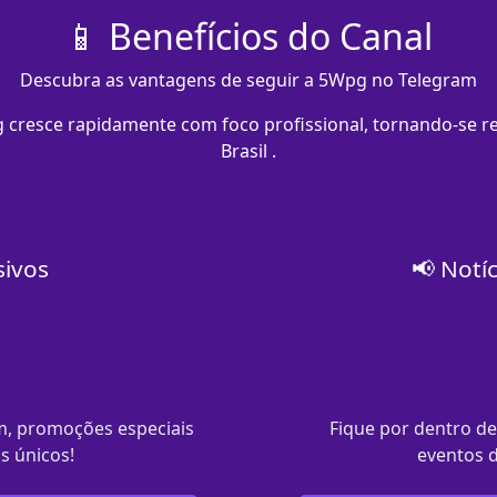
📱 Benefícios do Canal
Descubra as vantagens de seguir a 5Wpg no Telegram
resce rapidamente com foco profissional, tornando-se r
Brasil .
sivos
📢 Notí
m, promoções especiais
Fique por dentro d
s únicos!
eventos 