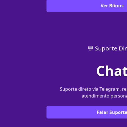
Ver Bônus
💬 Suporte Di
Cha
Suporte direto via Telegram, r
atendimento persona
Falar Suport