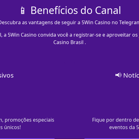
📱 Benefícios do Canal
Descubra as vantagens de seguir a 5Win Casino no Telegra
 a 5Win Casino convida você a registrar-se e aproveitar os 
Casino Brasil .
sivos
📢 Notí
m, promoções especiais
Fique por dentro d
s únicos!
eventos da 