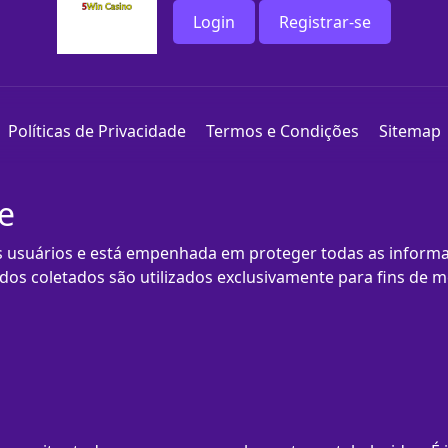
Login
Registrar-se
Políticas de Privacidade
Termos e Condições
Sitemap
de
us usuários e está empenhada em proteger todas as inform
os coletados são utilizados exclusivamente para fins de m