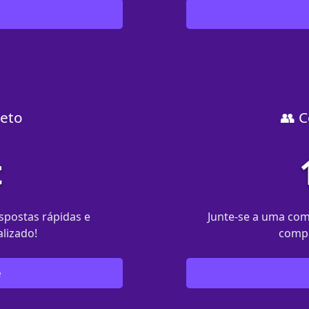
reto
👥 
t
espostas rápidas e
Junte-se a uma com
lizado!
compa
e