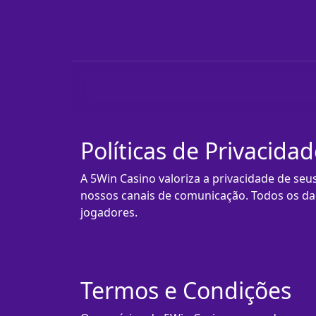
Políticas de Privacida
A 5Win Casino valoriza a privacidade de se
nossos canais de comunicação. Todos os dad
jogadores.
Termos e Condições