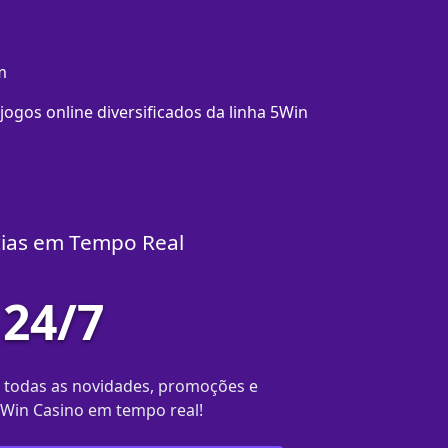
m
jogos online diversificados da linha 5Win
cias em Tempo Real
24/7
e todas as novidades, promoções e
5Win Casino em tempo real!