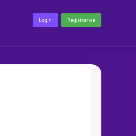
Login
Registrar-se