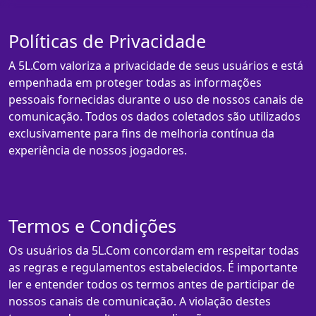
Políticas de Privacidade
A 5L.Com valoriza a privacidade de seus usuários e está
empenhada em proteger todas as informações
pessoais fornecidas durante o uso de nossos canais de
comunicação. Todos os dados coletados são utilizados
exclusivamente para fins de melhoria contínua da
experiência de nossos jogadores.
Termos e Condições
Os usuários da 5L.Com concordam em respeitar todas
as regras e regulamentos estabelecidos. É importante
ler e entender todos os termos antes de participar de
nossos canais de comunicação. A violação destes