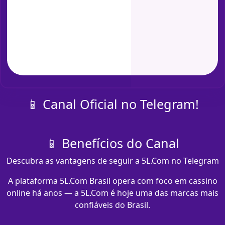
📱 Canal Oficial no Telegram!
📱 Benefícios do Canal
Descubra as vantagens de seguir a 5L.Com no Telegram
A plataforma 5L.Com Brasil opera com foco em cassino
online há anos — a 5L.Com é hoje uma das marcas mais
confiáveis do Brasil.