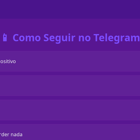
📱 Como Seguir no Telegram
ositivo
erder nada