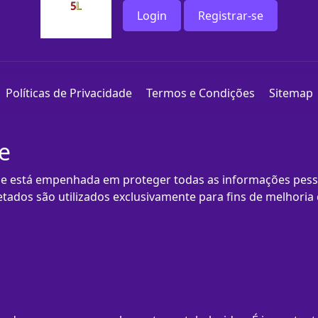
Login
Registrar-se
Políticas de Privacidade
Termos e Condições
Sitemap
de
os e está empenhada em proteger todas as informações pess
tados são utilizados exclusivamente para fins de melhoria