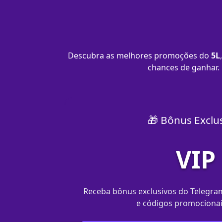
Descubra as melhores promoções do
5L
chances de ganhar. 
🎁 Bônus Exclu
VIP
Receba bônus exclusivos do Telegra
e códigos promocionai