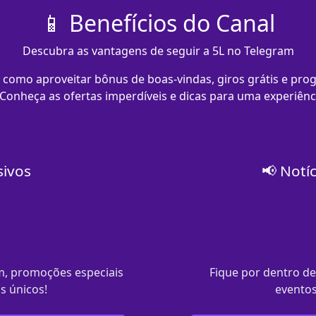
📱 Benefícios do Canal
Descubra as vantagens de seguir a 5L no Telegram
, como aproveitar bônus de boas-vindas, giros grátis e pro
Conheça as ofertas imperdíveis e dicas para uma experiênci
sivos
📢 Notí
m, promoções especiais
Fique por dentro d
s únicos!
eventos