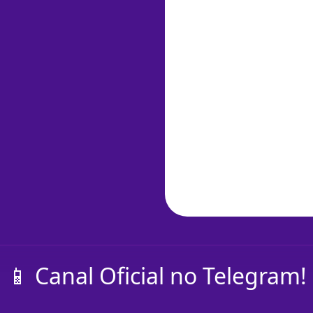
📱 Canal Oficial no Telegram!