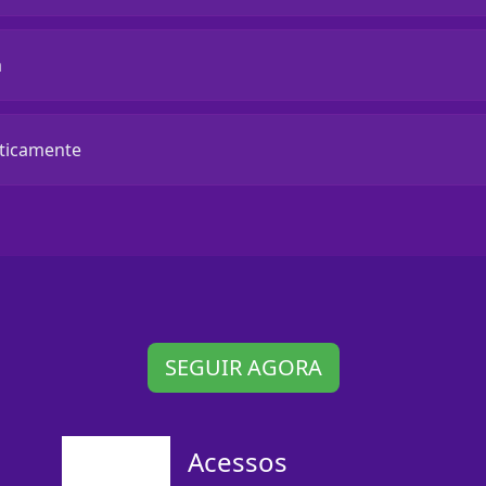
a
aticamente
SEGUIR AGORA
Acessos