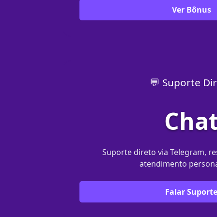
Ver Bônus
💬 Suporte Di
Cha
Suporte direto via Telegram, r
atendimento persona
Falar Suport