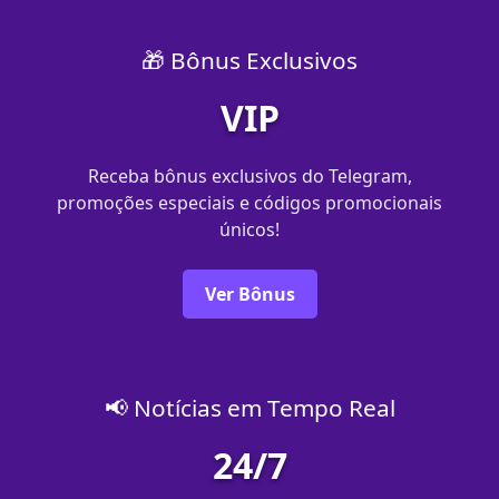
🎁 Bônus Exclusivos
VIP
Receba bônus exclusivos do Telegram,
promoções especiais e códigos promocionais
únicos!
Ver Bônus
📢 Notícias em Tempo Real
24/7