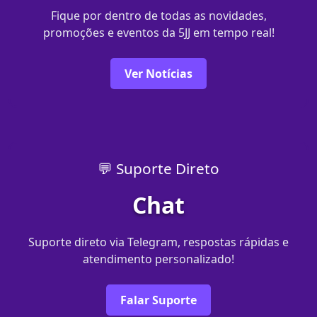
Fique por dentro de todas as novidades,
promoções e eventos da 5JJ em tempo real!
Ver Notícias
💬 Suporte Direto
Chat
Suporte direto via Telegram, respostas rápidas e
atendimento personalizado!
Falar Suporte