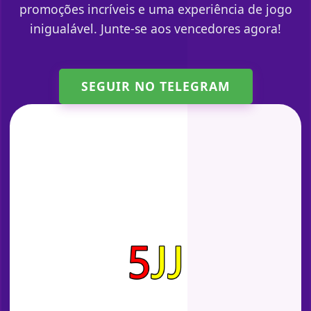
promoções incríveis e uma experiência de jogo
inigualável. Junte-se aos vencedores agora!
SEGUIR NO TELEGRAM