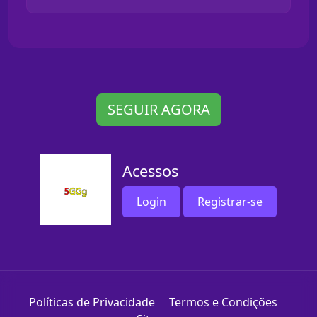
SEGUIR AGORA
Acessos
Login
Registrar-se
Políticas de Privacidade
Termos e Condições