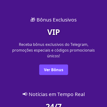
🎁 Bônus Exclusivos
VIP
Receba bônus exclusivos do Telegram,
promoções especiais e códigos promocionais
únicos!
Ver Bônus
📢 Notícias em Tempo Real
24/7