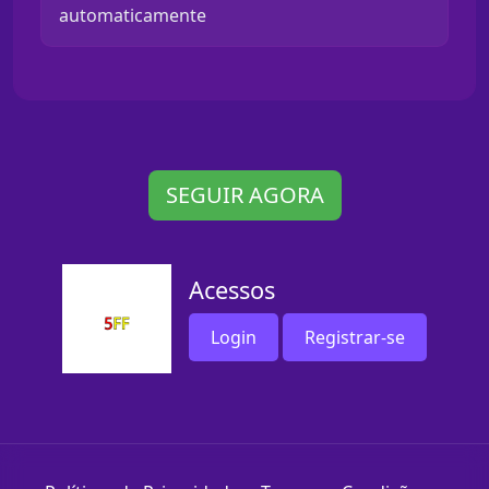
automaticamente
SEGUIR AGORA
Acessos
Login
Registrar-se