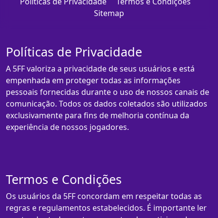
Políticas de Privacidade
Termos e Condições
Sitemap
Políticas de Privacidade
A 5FF valoriza a privacidade de seus usuários e está
empenhada em proteger todas as informações
pessoais fornecidas durante o uso de nossos canais de
comunicação. Todos os dados coletados são utilizados
exclusivamente para fins de melhoria contínua da
experiência de nossos jogadores.
Termos e Condições
Os usuários da 5FF concordam em respeitar todas as
regras e regulamentos estabelecidos. É importante ler