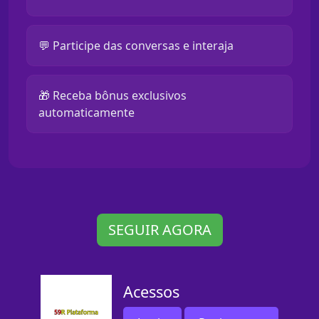
💬 Participe das conversas e interaja
🎁 Receba bônus exclusivos
automaticamente
SEGUIR AGORA
Acessos