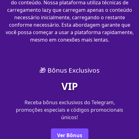
do conteúdo. Nossa plataforma utiliza técnicas de
carregamento lazy que carregam apenas o conteúdo
necessário inicialmente, carregando o restante
conforme necessário. Esta abordagem garante que
você possa começar a usar a plataforma rapidamente,
mesmo em conexões mais lentas.
🎁 Bônus Exclusivos
VIP
Receba bônus exclusivos do Telegram,
promoções especiais e códigos promocionais
únicos!
Ver Bônus