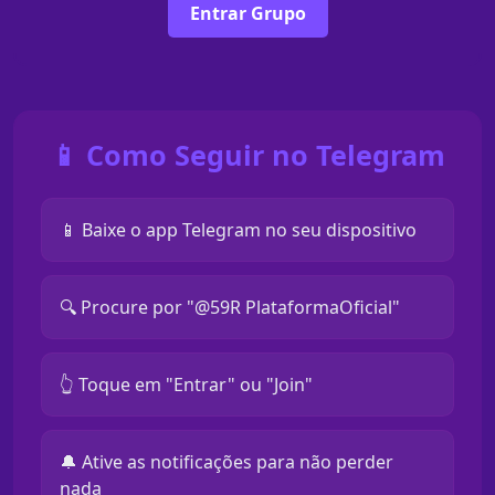
Entrar Grupo
📱 Como Seguir no Telegram
📱 Baixe o app Telegram no seu dispositivo
🔍 Procure por "@59R PlataformaOficial"
👆 Toque em "Entrar" ou "Join"
🔔 Ative as notificações para não perder
nada