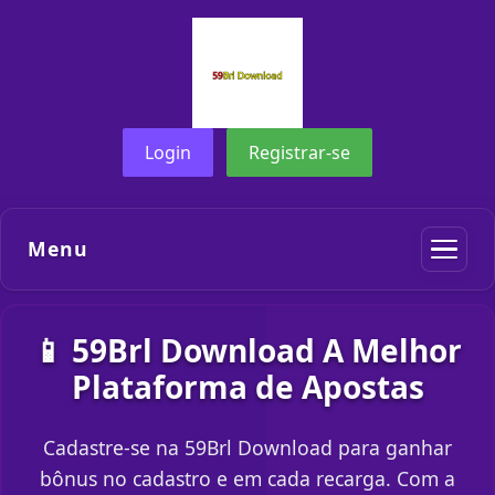
Login
Registrar-se
Menu
📱 59Brl Download A Melhor
Plataforma de Apostas
Cadastre-se na 59Brl Download para ganhar
bônus no cadastro e em cada recarga. Com a