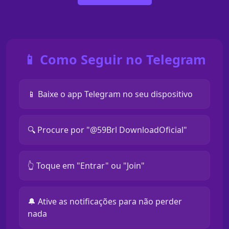
📱 Como Seguir no Telegram
📱 Baixe o app Telegram no seu dispositivo
🔍 Procure por "@59Brl DownloadOficial"
👆 Toque em "Entrar" ou "Join"
🔔 Ative as notificações para não perder
nada