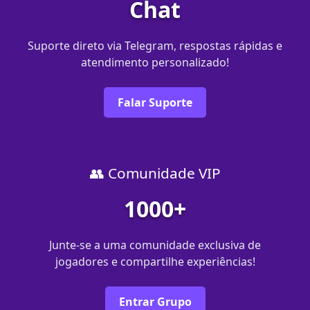
Chat
Suporte direto via Telegram, respostas rápidas e
atendimento personalizado!
Falar Suporte
👥 Comunidade VIP
1000+
Junte-se a uma comunidade exclusiva de
jogadores e compartilhe experiências!
Entrar Grupo