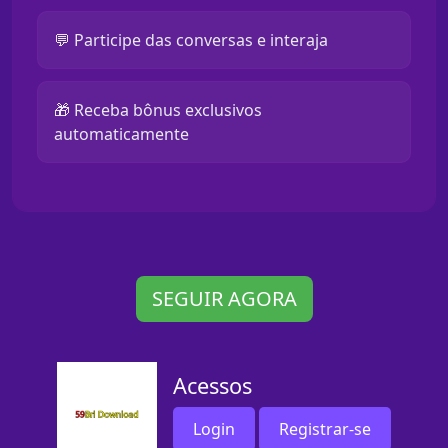
💬 Participe das conversas e interaja
🎁 Receba bônus exclusivos
automaticamente
SEGUIR AGORA
Acessos
Login
Registrar-se