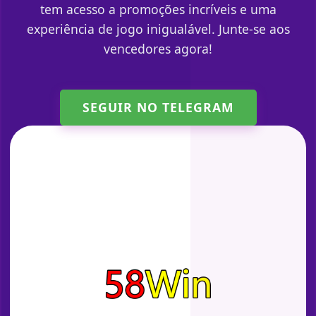
tem acesso a promoções incríveis e uma
experiência de jogo inigualável. Junte-se aos
vencedores agora!
SEGUIR NO TELEGRAM