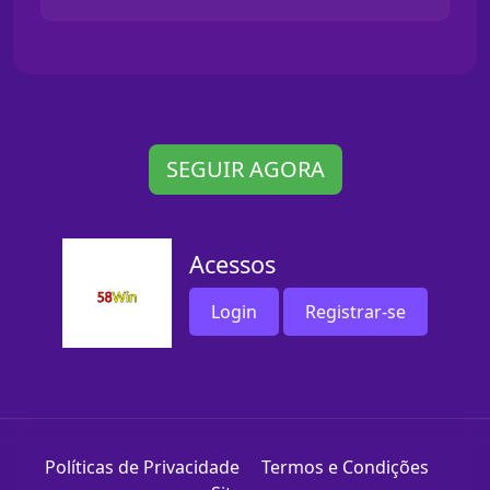
SEGUIR AGORA
Acessos
Login
Registrar-se
Políticas de Privacidade
Termos e Condições