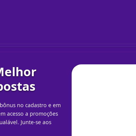
Melhor
postas
 bônus no cadastro e em
tem acesso a promoções
ualável. Junte-se aos