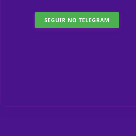
SEGUIR NO TELEGRAM