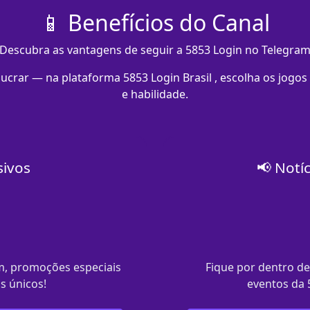
📱 Benefícios do Canal
Descubra as vantagens de seguir a 5853 Login no Telegra
lucrar — na plataforma 5853 Login Brasil , escolha os jog
e habilidade.
sivos
📢 Notí
m, promoções especiais
Fique por dentro d
s únicos!
eventos da 