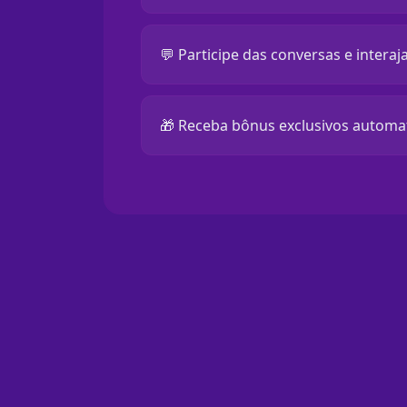
💬 Participe das conversas e interaj
🎁 Receba bônus exclusivos autom