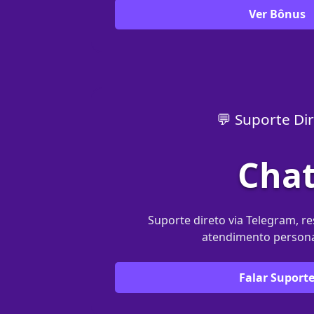
Ver Bônus
💬 Suporte Di
Cha
Suporte direto via Telegram, r
atendimento persona
Falar Suport