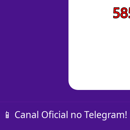
📱 Canal Oficial no Telegram!