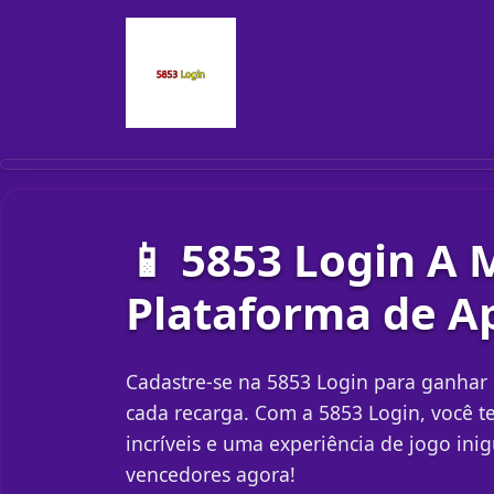
📱 5853 Login A 
Plataforma de A
Cadastre-se na 5853 Login para ganhar
cada recarga. Com a 5853 Login, você 
incríveis e uma experiência de jogo inig
vencedores agora!