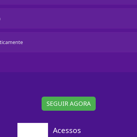
a
aticamente
SEGUIR AGORA
Acessos