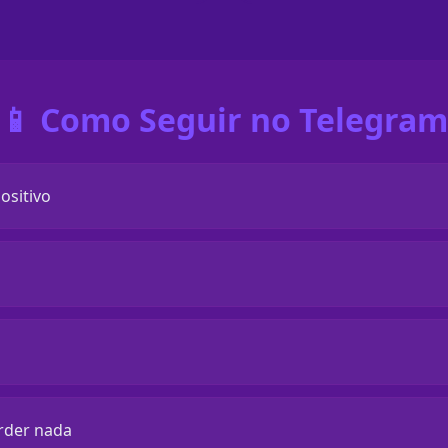
📱 Como Seguir no Telegram
ositivo
"
erder nada