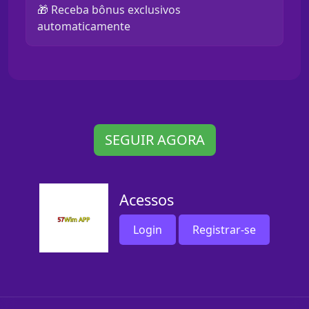
🎁 Receba bônus exclusivos
automaticamente
SEGUIR AGORA
Acessos
Login
Registrar-se