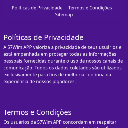
Políticas de Privacidade
Termos e Condições
Sitemap
Políticas de Privacidade
A 57Wim APP valoriza a privacidade de seus usuários e
está empenhada em proteger todas as informações
pessoais fornecidas durante o uso de nossos canais de
comunicação. Todos os dados coletados são utilizados
exclusivamente para fins de melhoria contínua da
experiência de nossos jogadores.
Termos e Condições
Os usuários da 57Wim APP concordam em respeitar