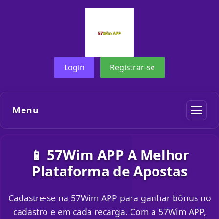
Login
Registrar-se
Menu
📱 57Wim APP A Melhor
Plataforma de Apostas
Cadastre-se na 57Wim APP para ganhar bônus no
cadastro e em cada recarga. Com a 57Wim APP,