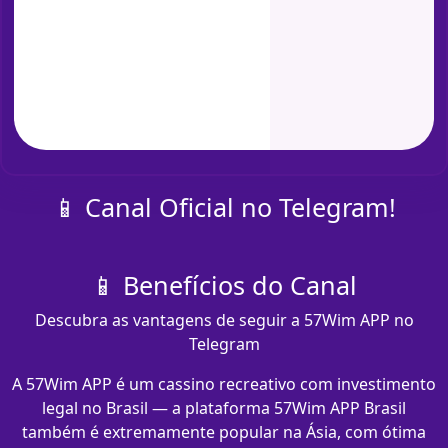
📱 Canal Oficial no Telegram!
📱 Benefícios do Canal
Descubra as vantagens de seguir a 57Wim APP no
Telegram
A 57Wim APP é um cassino recreativo com investimento
legal no Brasil — a plataforma 57Wim APP Brasil
também é extremamente popular na Ásia, com ótima