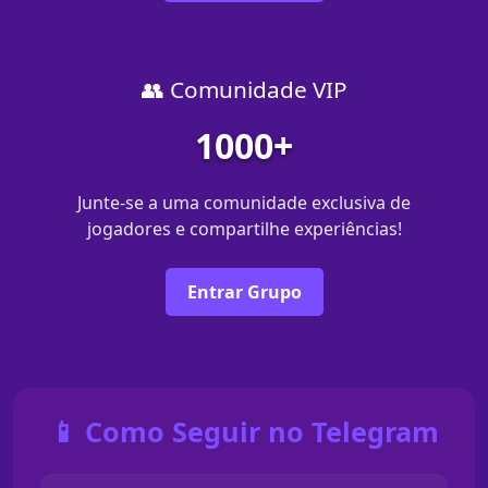
👥 Comunidade VIP
1000+
Junte-se a uma comunidade exclusiva de
jogadores e compartilhe experiências!
Entrar Grupo
📱 Como Seguir no Telegram