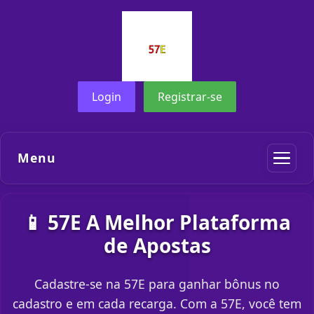
Login
Registrar-se
Menu
📱 57E A Melhor Plataforma
de Apostas
Cadastre-se na 57E para ganhar bônus no
cadastro e em cada recarga. Com a 57E, você tem