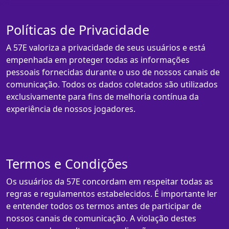
Políticas de Privacidade
A 57E valoriza a privacidade de seus usuários e está
empenhada em proteger todas as informações
pessoais fornecidas durante o uso de nossos canais de
comunicação. Todos os dados coletados são utilizados
exclusivamente para fins de melhoria contínua da
experiência de nossos jogadores.
Termos e Condições
Os usuários da 57E concordam em respeitar todas as
regras e regulamentos estabelecidos. É importante ler
e entender todos os termos antes de participar de
nossos canais de comunicação. A violação destes