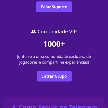
Falar Suporte
👥 Comunidade VIP
1000+
Junte-se a uma comunidade exclusiva de
jogadores e compartilhe experiências!
Entrar Grupo
📱 Como Seguir no Telegram