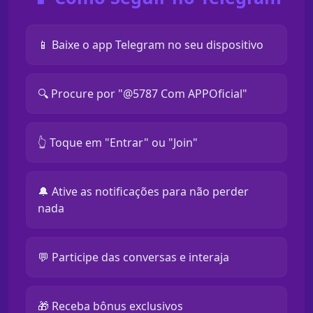
📱 Baixe o app Telegram no seu dispositivo
🔍 Procure por "@5787 Com APPOficial"
👆 Toque em "Entrar" ou "Join"
🔔 Ative as notificações para não perder
nada
💬 Participe das conversas e interaja
🎁 Receba bônus exclusivos