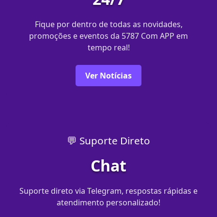
Fique por dentro de todas as novidades,
promoções e eventos da 5787 Com APP em
tempo real!
Ver Notícias
💬 Suporte Direto
Chat
Suporte direto via Telegram, respostas rápidas e
atendimento personalizado!