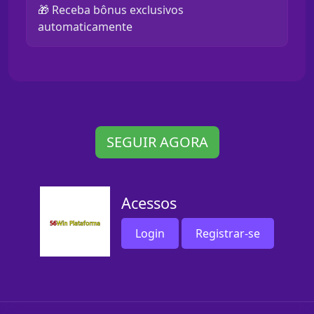
🎁 Receba bônus exclusivos
automaticamente
SEGUIR AGORA
Acessos
Login
Registrar-se