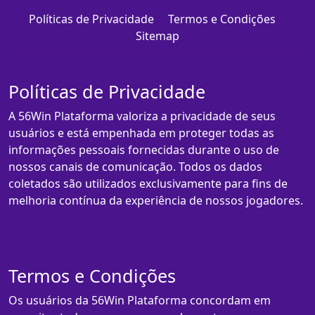
Políticas de Privacidade
Termos e Condições
Sitemap
Políticas de Privacidade
A 56Win Plataforma valoriza a privacidade de seus
usuários e está empenhada em proteger todas as
informações pessoais fornecidas durante o uso de
nossos canais de comunicação. Todos os dados
coletados são utilizados exclusivamente para fins de
melhoria contínua da experiência de nossos jogadores.
Termos e Condições
Os usuários da 56Win Plataforma concordam em