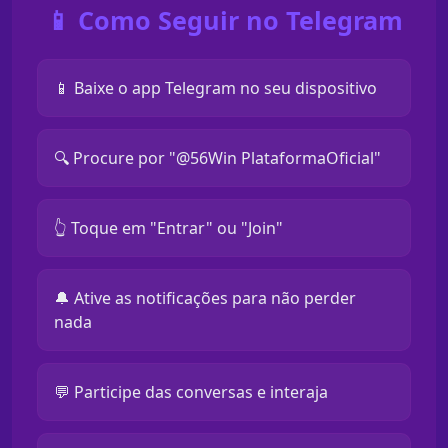
📱 Como Seguir no Telegram
📱 Baixe o app Telegram no seu dispositivo
🔍 Procure por "@56Win PlataformaOficial"
👆 Toque em "Entrar" ou "Join"
🔔 Ative as notificações para não perder
nada
💬 Participe das conversas e interaja