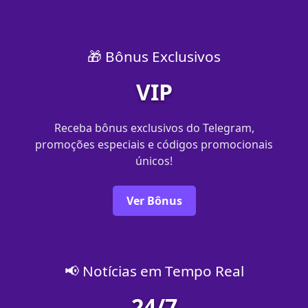
🎁 Bônus Exclusivos
VIP
Receba bônus exclusivos do Telegram,
promoções especiais e códigos promocionais
únicos!
Ver Bônus
📢 Notícias em Tempo Real
24/7