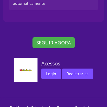
automaticamente
SEGUIR AGORA
Acessos
Login
Registrar-se