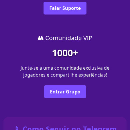
Falar Suporte
👥 Comunidade VIP
1000+
Junte-se a uma comunidade exclusiva de
jogadores e compartilhe experiências!
Entrar Grupo
📱 Como Seguir no Telegram