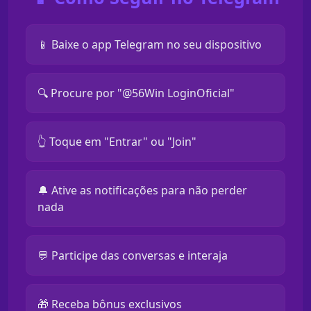
📱 Baixe o app Telegram no seu dispositivo
🔍 Procure por "@56Win LoginOficial"
👆 Toque em "Entrar" ou "Join"
🔔 Ative as notificações para não perder
nada
💬 Participe das conversas e interaja
🎁 Receba bônus exclusivos