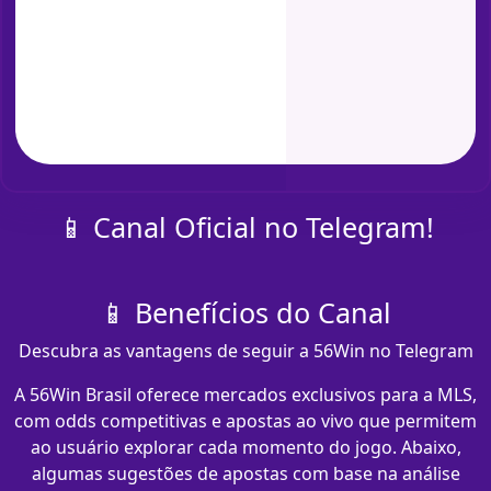
📱 Canal Oficial no Telegram!
📱 Benefícios do Canal
Descubra as vantagens de seguir a 56Win no Telegram
A 56Win Brasil oferece mercados exclusivos para a MLS,
com odds competitivas e apostas ao vivo que permitem
ao usuário explorar cada momento do jogo. Abaixo,
algumas sugestões de apostas com base na análise