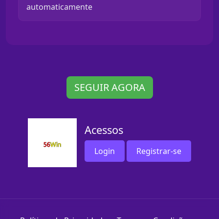
automaticamente
SEGUIR AGORA
Acessos
Login
Registrar-se