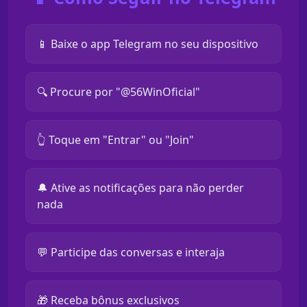
📱 Baixe o app Telegram no seu dispositivo
🔍 Procure por "@56WinOficial"
👆 Toque em "Entrar" ou "Join"
🔔 Ative as notificações para não perder
nada
💬 Participe das conversas e interaja
🎁 Receba bônus exclusivos