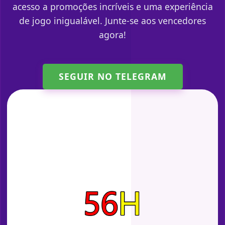
acesso a promoções incríveis e uma experiência
de jogo inigualável. Junte-se aos vencedores
agora!
SEGUIR NO TELEGRAM