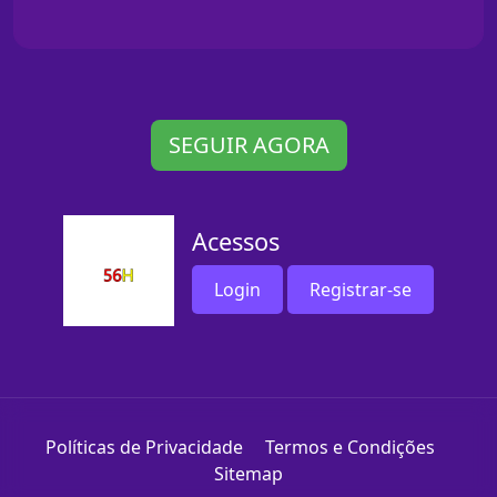
SEGUIR AGORA
Acessos
Login
Registrar-se
Políticas de Privacidade
Termos e Condições
Sitemap