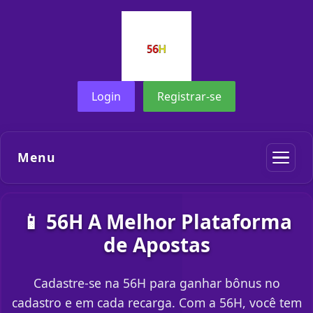
Login
Registrar-se
Menu
📱 56H A Melhor Plataforma
de Apostas
Cadastre-se na 56H para ganhar bônus no
cadastro e em cada recarga. Com a 56H, você tem