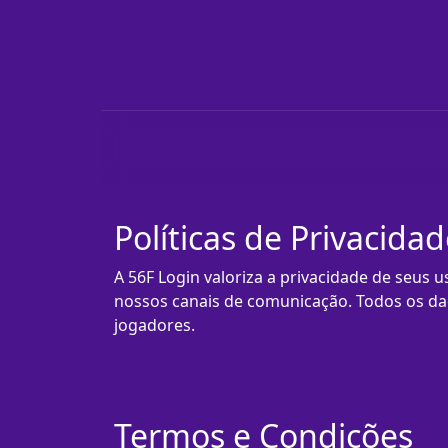
Políticas de Privacida
A 56F Login valoriza a privacidade de seus
nossos canais de comunicação. Todos os dad
jogadores.
Termos e Condições