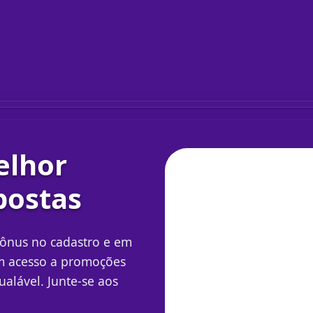
elhor
postas
bônus no cadastro e em
em acesso a promoções
ualável. Junte-se aos