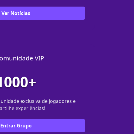
Ver Notícias
Comunidade VIP
1000+
unidade exclusiva de jogadores e
rtilhe experiências!
Entrar Grupo