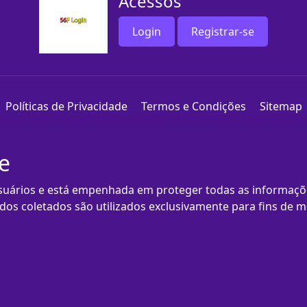
Acessos
Login
Registrar-se
Políticas de Privacidade
Termos e Condições
Sitemap
de
 usuários e está empenhada em proteger todas as informaçõ
os coletados são utilizados exclusivamente para fins de m