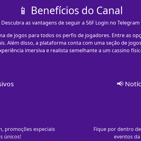
📱 Benefícios do Canal
Descubra as vantagens de seguir a 56F Login no Telegram
 de jogos para todos os perfis de jogadores. Entre as opçõ
mais. Além disso, a plataforma conta com uma seção de jog
xperiência imersiva e realista semelhante a um cassino físic
sivos
📢 Notí
m, promoções especiais
Fique por dentro d
s únicos!
eventos da