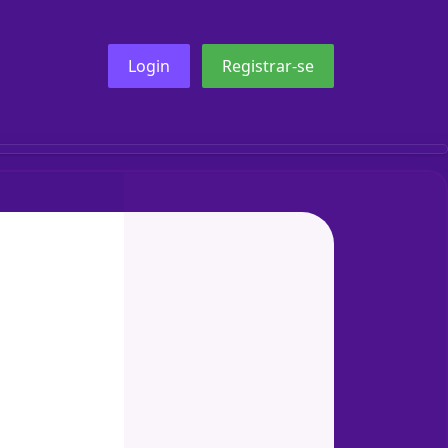
Login
Registrar-se