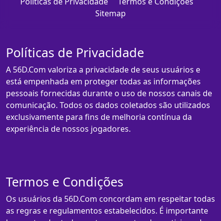
Políticas de Privacidade
Termos e Condições
Sitemap
Políticas de Privacidade
A 56D.Com valoriza a privacidade de seus usuários e
está empenhada em proteger todas as informações
pessoais fornecidas durante o uso de nossos canais de
comunicação. Todos os dados coletados são utilizados
exclusivamente para fins de melhoria contínua da
experiência de nossos jogadores.
Termos e Condições
Os usuários da 56D.Com concordam em respeitar todas
as regras e regulamentos estabelecidos. É importante