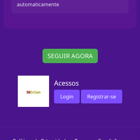
automaticamente
SEGUIR AGORA
Acessos
Login
Registrar-se