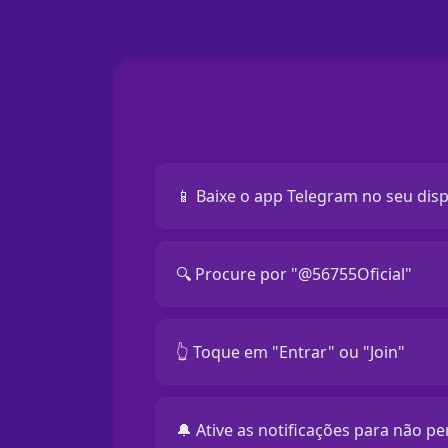
📱 Baixe o app Telegram no seu disp
🔍 Procure por "@56755Oficial"
👆 Toque em "Entrar" ou "Join"
🔔 Ative as notificações para não p