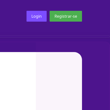
Login
Registrar-se