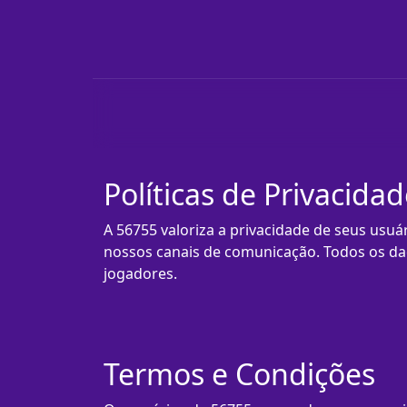
Políticas de Privacida
A 56755 valoriza a privacidade de seus usu
nossos canais de comunicação. Todos os dad
jogadores.
Termos e Condições