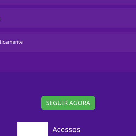
a
aticamente
SEGUIR AGORA
Acessos