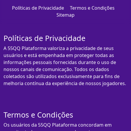
Políticas de Privacidade
Termos e Condições
Sitemap
Políticas de Privacidade
A 55QQ Plataforma valoriza a privacidade de seus
usuários e está empenhada em proteger todas as
informações pessoais fornecidas durante o uso de
nossos canais de comunicação. Todos os dados
coletados são utilizados exclusivamente para fins de
melhoria contínua da experiência de nossos jogadores.
Termos e Condições
Os usuários da 55QQ Plataforma concordam em