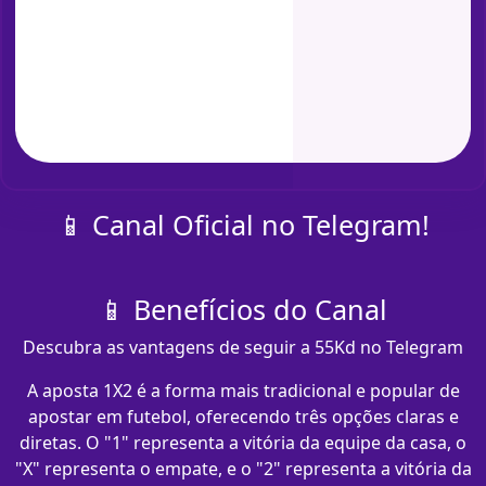
📱 Canal Oficial no Telegram!
📱 Benefícios do Canal
Descubra as vantagens de seguir a 55Kd no Telegram
A aposta 1X2 é a forma mais tradicional e popular de
apostar em futebol, oferecendo três opções claras e
diretas. O "1" representa a vitória da equipe da casa, o
"X" representa o empate, e o "2" representa a vitória da