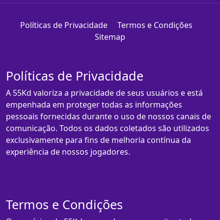
Políticas de Privacidade
Termos e Condições
Sitemap
Políticas de Privacidade
A 55Kd valoriza a privacidade de seus usuários e está
empenhada em proteger todas as informações
pessoais fornecidas durante o uso de nossos canais de
comunicação. Todos os dados coletados são utilizados
exclusivamente para fins de melhoria contínua da
experiência de nossos jogadores.
Termos e Condições