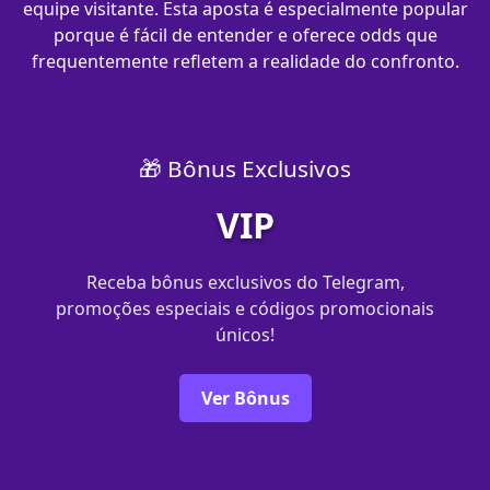
equipe visitante. Esta aposta é especialmente popular
porque é fácil de entender e oferece odds que
frequentemente refletem a realidade do confronto.
🎁 Bônus Exclusivos
VIP
Receba bônus exclusivos do Telegram,
promoções especiais e códigos promocionais
únicos!
Ver Bônus