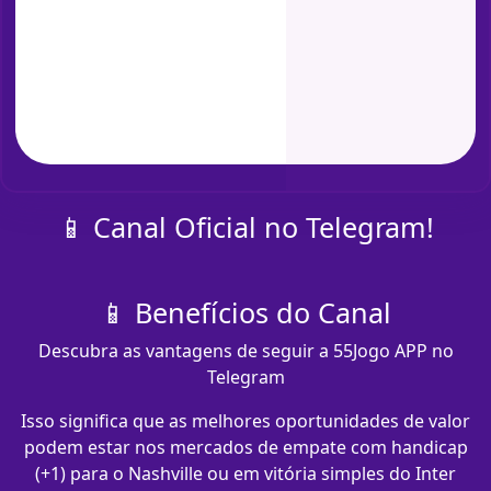
📱 Canal Oficial no Telegram!
📱 Benefícios do Canal
Descubra as vantagens de seguir a 55Jogo APP no
Telegram
Isso significa que as melhores oportunidades de valor
podem estar nos mercados de empate com handicap
(+1) para o Nashville ou em vitória simples do Inter