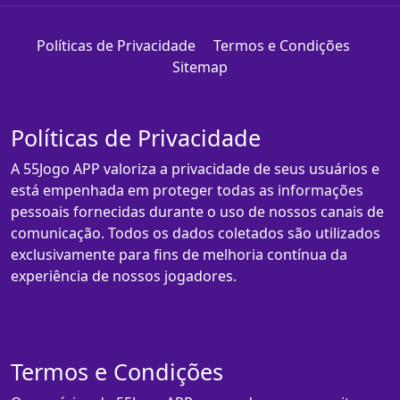
Políticas de Privacidade
Termos e Condições
Sitemap
Políticas de Privacidade
A 55Jogo APP valoriza a privacidade de seus usuários e
está empenhada em proteger todas as informações
pessoais fornecidas durante o uso de nossos canais de
comunicação. Todos os dados coletados são utilizados
exclusivamente para fins de melhoria contínua da
experiência de nossos jogadores.
Termos e Condições