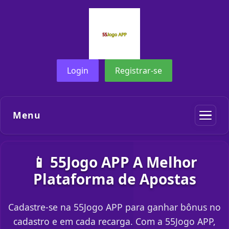
Login
Registrar-se
Menu
📱 55Jogo APP A Melhor
Plataforma de Apostas
Cadastre-se na 55Jogo APP para ganhar bônus no
cadastro e em cada recarga. Com a 55Jogo APP,