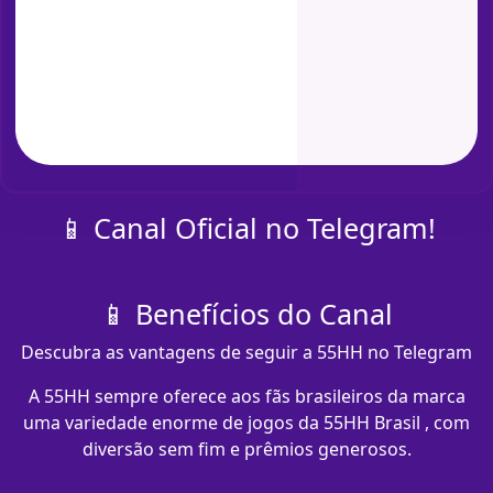
📱 Canal Oficial no Telegram!
📱 Benefícios do Canal
Descubra as vantagens de seguir a 55HH no Telegram
A 55HH sempre oferece aos fãs brasileiros da marca
uma variedade enorme de jogos da 55HH Brasil , com
diversão sem fim e prêmios generosos.