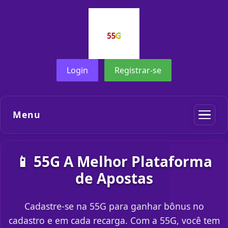
Login
Registrar-se
Menu
📱 55G A Melhor Plataforma
de Apostas
Cadastre-se na 55G para ganhar bônus no
cadastro e em cada recarga. Com a 55G, você tem