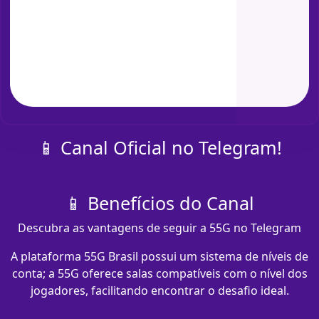
📱 Canal Oficial no Telegram!
📱 Benefícios do Canal
Descubra as vantagens de seguir a 55G no Telegram
A plataforma 55G Brasil possui um sistema de níveis de
conta; a 55G oferece salas compatíveis com o nível dos
jogadores, facilitando encontrar o desafio ideal.