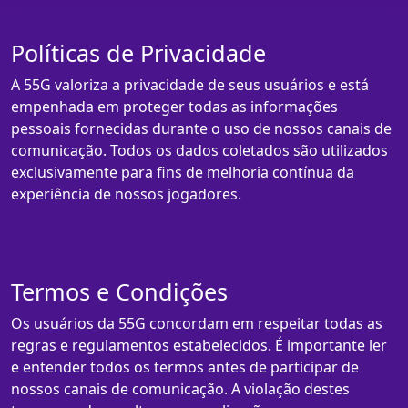
Políticas de Privacidade
A 55G valoriza a privacidade de seus usuários e está
empenhada em proteger todas as informações
pessoais fornecidas durante o uso de nossos canais de
comunicação. Todos os dados coletados são utilizados
exclusivamente para fins de melhoria contínua da
experiência de nossos jogadores.
Termos e Condições
Os usuários da 55G concordam em respeitar todas as
regras e regulamentos estabelecidos. É importante ler
e entender todos os termos antes de participar de
nossos canais de comunicação. A violação destes